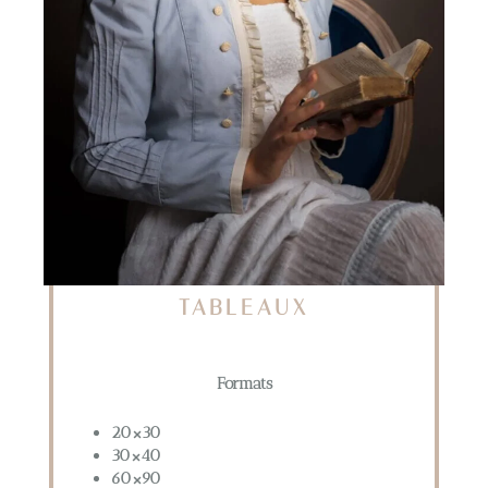
TABLEAUX
Formats
20×30
30×40
60×90